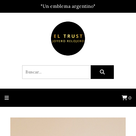
"Un emblema argentino"
0