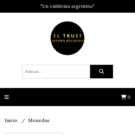
"Un emblema argentino"
0
Inicio
Monedas