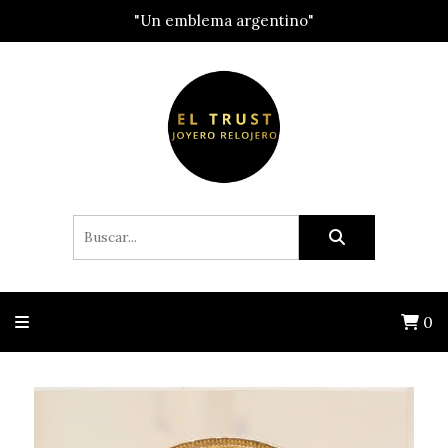
"Un emblema argentino"
0