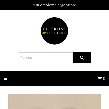
"Un emblema argentino"
0