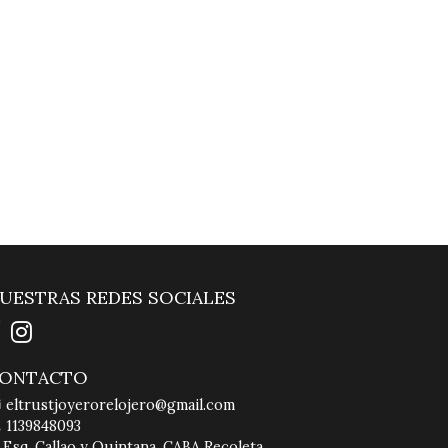
UESTRAS REDES SOCIALES
ONTACTO
eltrustjoyerorelojero@gmail.com
1139848093
Esq. Callao y Quintana, CABA Recoleta