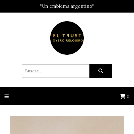
"Un emblema argentino"
0