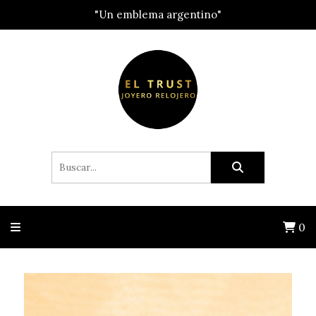
"Un emblema argentino"
0