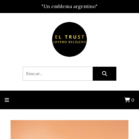
"Un emblema argentino"
0