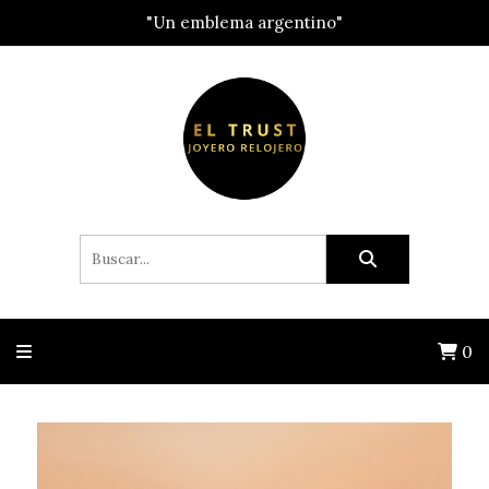
"Un emblema argentino"
0