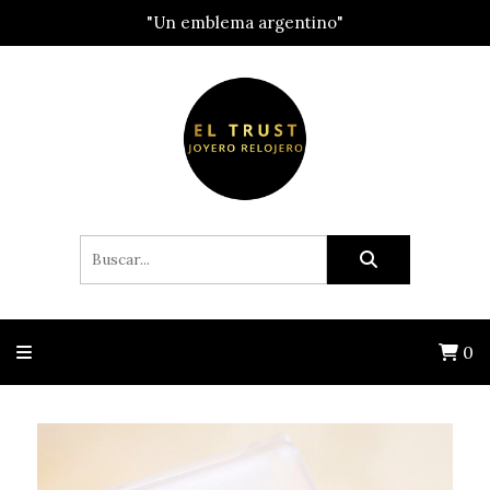
"Un emblema argentino"
0