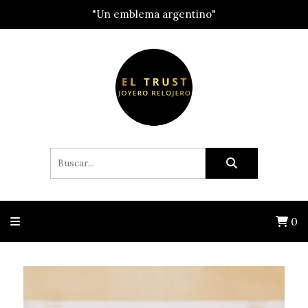
"Un emblema argentino"
0