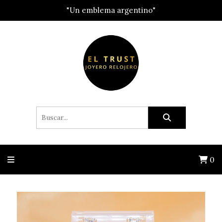
"Un emblema argentino"
0