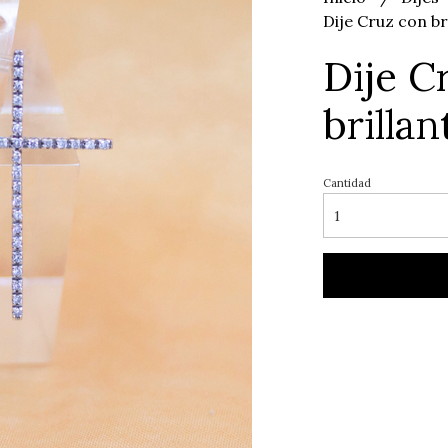
Dije Cruz con b
Dije C
brilla
Cantidad