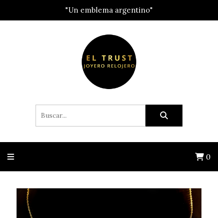
"Un emblema argentino"
0