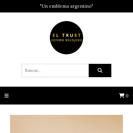
"Un emblema argentino"
0