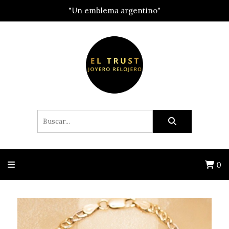
"Un emblema argentino"
0