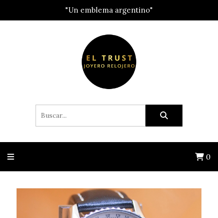
"Un emblema argentino"
0