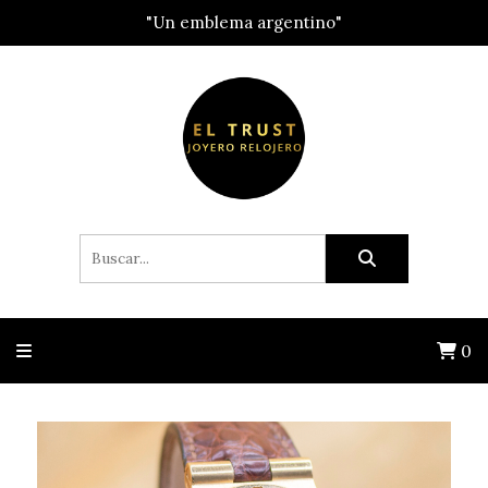
"Un emblema argentino"
0