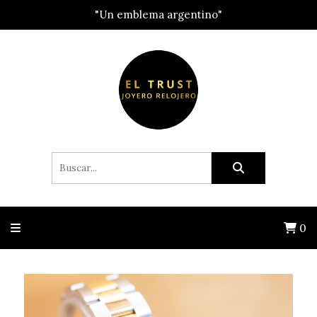
"Un emblema argentino"
0