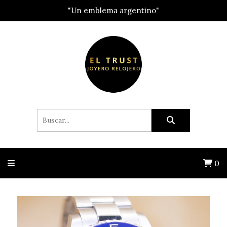
"Un emblema argentino"
0